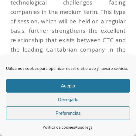
technological challenges facing
companies in the medium term. This type
of session, which will be held on a regular
basis, further strengthens the excellent
relationship that exists between CTC and
the leading Cantabrian company in the
nuclear sector.
Utilizamos cookies para optimizar nuestro sitio web y nuestro servicio.
Beatriz Sancristóbal, General Manager of
CTC, and Álvaro Rodríguez, Head of
Acepto
Market and Business Development, led a
Denegado
meeting with a representation from
Nuclear Teams, comprising Emma Merino,
Preferencias
Coordinator of Technological
Política de cookies
Aviso legal
Improvements and R+D+I, and Domingo