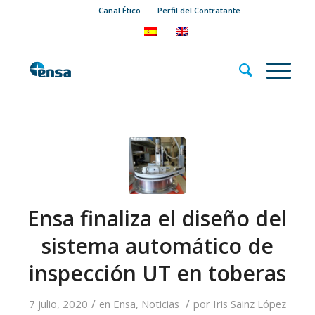
Canal Ético
Perfil del Contratante
Ensa finaliza el diseño del
sistema automático de
inspección UT en toberas
/
/
7 julio, 2020
en
Ensa
,
Noticias
por
Iris Sainz López