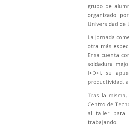
grupo de alumn
organizado por
Universidad de L
La jornada come
otra más especí
Ensa cuenta con
soldadura mejor
I+D+i, su apue
productividad, 
Tras la misma, 
Centro de Tecno
al taller para
trabajando.