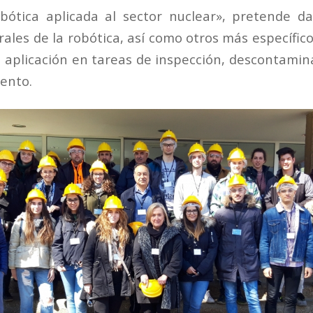
bótica aplicada al sector nuclear», pretende d
les de la robótica, así como otros más específico
 aplicación en tareas de inspección, descontamin
ento.