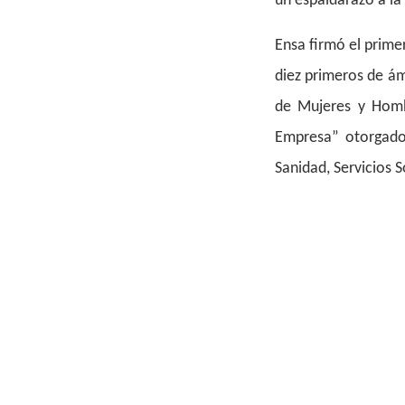
un espaldarazo a la
Ensa firmó el prime
diez primeros de ám
de Mujeres y Hombr
Empresa” otorgado 
Sanidad, Servicios S