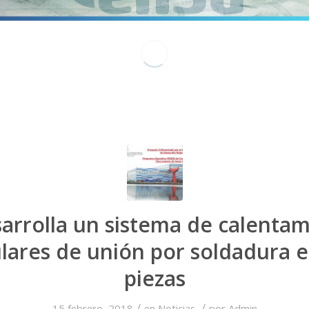
arrolla un sistema de calenta
lares de unión por soldadura 
piezas
/
/
15 febrero, 2018
en
Noticias
por
Admin