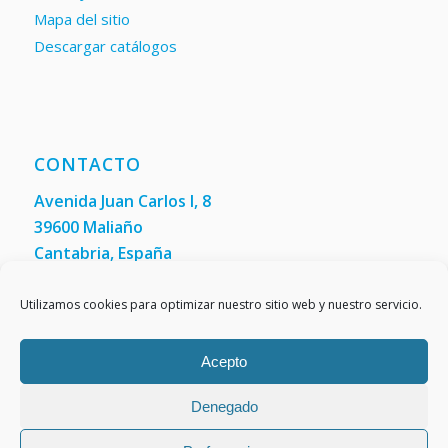
Mapa del sitio
Descargar catálogos
CONTACTO
Avenida Juan Carlos I, 8
39600 Maliaño
Cantabria, España
Teléfono: +34 942 200 101
Fax:
(+34) 942 200 148
Utilizamos cookies para optimizar nuestro sitio web y nuestro servicio.
Acepto
Denegado