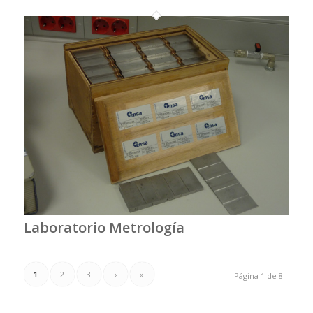
Laboratorio Metrología
1
2
3
›
»
Página 1 de 8