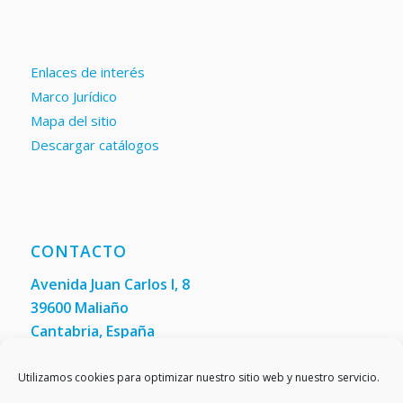
Enlaces de interés
Marco Jurídico
Mapa del sitio
Descargar catálogos
CONTACTO
Avenida Juan Carlos I, 8
39600 Maliaño
Cantabria, España
Teléfono: +34 942 200 101
Fax:
(+34) 942 200 148
Utilizamos cookies para optimizar nuestro sitio web y nuestro servicio.