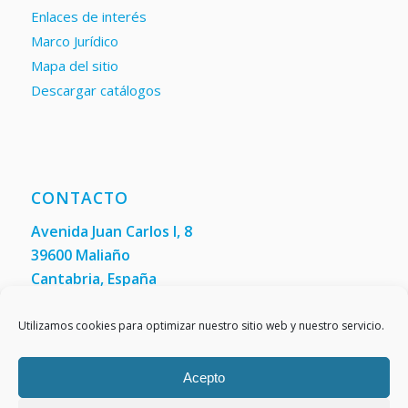
Enlaces de interés
Marco Jurídico
Mapa del sitio
Descargar catálogos
CONTACTO
Avenida Juan Carlos I, 8
39600 Maliaño
Cantabria, España
Teléfono: +34 942 200 101
Fax:
(+34) 942 200 148
Utilizamos cookies para optimizar nuestro sitio web y nuestro servicio.
Acepto