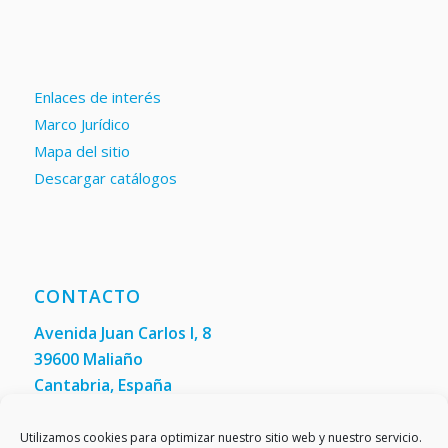
Enlaces de interés
Marco Jurídico
Mapa del sitio
Descargar catálogos
CONTACTO
Avenida Juan Carlos I, 8
39600 Maliaño
Cantabria, España
Teléfono: +34 942 200 101
Fax:
(+34) 942 200 148
Utilizamos cookies para optimizar nuestro sitio web y nuestro servicio.