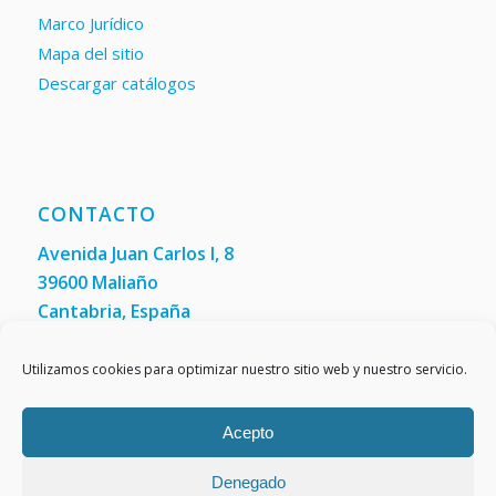
Marco Jurídico
Mapa del sitio
Descargar catálogos
CONTACTO
Avenida Juan Carlos I, 8
39600 Maliaño
Cantabria, España
Teléfono: +34 942 200 101
Fax:
(+34) 942 200 148
Utilizamos cookies para optimizar nuestro sitio web y nuestro servicio.
Acepto
Denegado