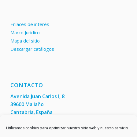
Enlaces de interés
Marco Jurídico
Mapa del sitio
Descargar catálogos
CONTACTO
Avenida Juan Carlos I, 8
39600 Maliaño
Cantabria, España
Teléfono: +34 942 200 101
Fax:
(+34) 942 200 148
Utilizamos cookies para optimizar nuestro sitio web y nuestro servicio.