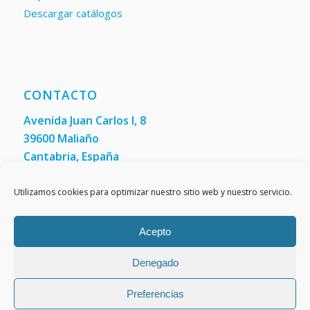
Descargar catálogos
CONTACTO
Avenida Juan Carlos I, 8
39600 Maliaño
Cantabria, España
Teléfono: +34 942 200 101
Fax:
(+34) 942 200 148
Utilizamos cookies para optimizar nuestro sitio web y nuestro servicio.
Acepto
Denegado
Preferencias