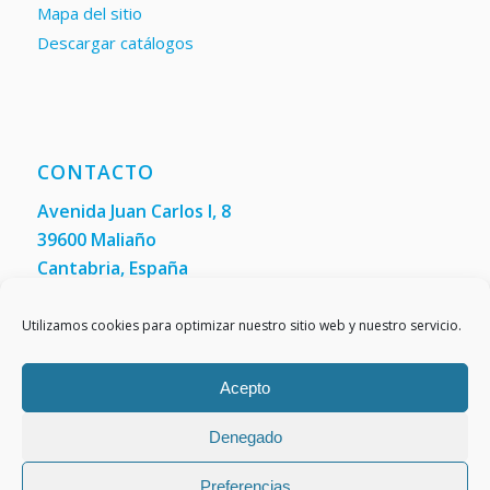
Mapa del sitio
Descargar catálogos
CONTACTO
Avenida Juan Carlos I, 8
39600 Maliaño
Cantabria, España
Teléfono: +34 942 200 101
Fax:
(+34) 942 200 148
Utilizamos cookies para optimizar nuestro sitio web y nuestro servicio.
Acepto
Denegado
Preferencias