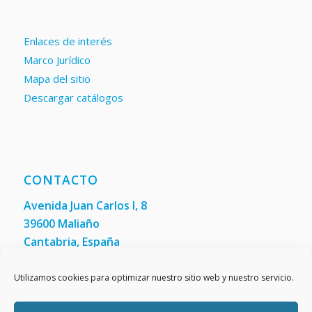
Enlaces de interés
Marco Jurídico
Mapa del sitio
Descargar catálogos
CONTACTO
Avenida Juan Carlos I, 8
39600 Maliaño
Cantabria, España
Teléfono: +34 942 200 101
Fax:
(+34) 942 200 148
Utilizamos cookies para optimizar nuestro sitio web y nuestro servicio.