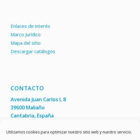
Enlaces de interés
Marco Jurídico
Mapa del sitio
Descargar catálogos
CONTACTO
Avenida Juan Carlos I, 8
39600 Maliaño
Cantabria, España
Teléfono: +34 942 200 101
Fax:
(+34) 942 200 148
Utilizamos cookies para optimizar nuestro sitio web y nuestro servicio.