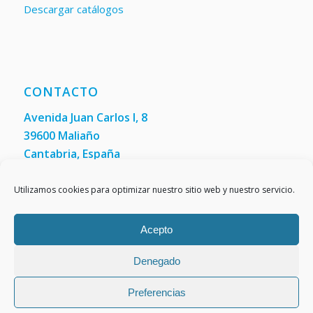
Descargar catálogos
CONTACTO
Avenida Juan Carlos I, 8
39600 Maliaño
Cantabria, España
Teléfono: +34 942 200 101
Fax:
(+34) 942 200 148
Utilizamos cookies para optimizar nuestro sitio web y nuestro servicio.
Acepto
Denegado
Preferencias