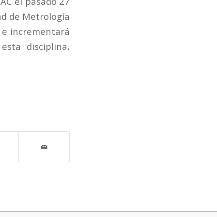
NAC el pasado 27
ad de Metrología
a e incrementará
sta disciplina,