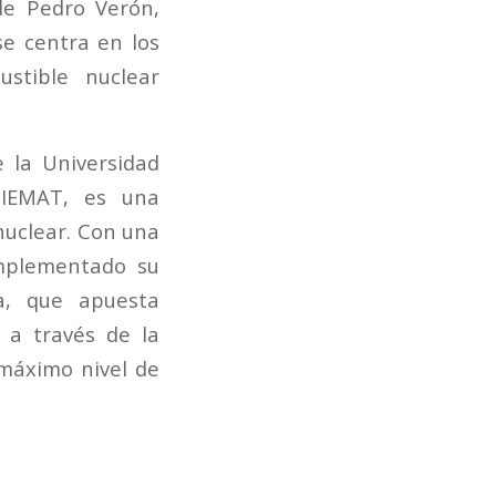
 de Pedro Verón,
se centra en los
stible nuclear
e la Universidad
CIEMAT, es una
 nuclear. Con una
omplementado su
a, que apuesta
 a través de la
máximo nivel de