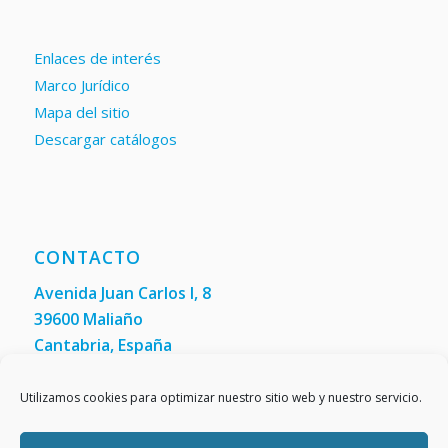
Enlaces de interés
Marco Jurídico
Mapa del sitio
Descargar catálogos
CONTACTO
Avenida Juan Carlos I, 8
39600 Maliaño
Cantabria, España
Teléfono: +34 942 200 101
Fax:
(+34) 942 200 148
Utilizamos cookies para optimizar nuestro sitio web y nuestro servicio.