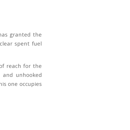
 has granted the
lear spent fuel
of reach for the
ed and unhooked
his one occupies