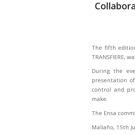
Collabora
The fifth editi
TRANSFIERE, was
During the eve
presentation of
control and pr
make.
The Ensa commit
Maliaño, 15th J