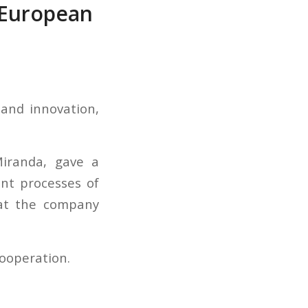
e European
 and innovation,
Miranda, gave a
ent processes of
hat the company
ooperation.