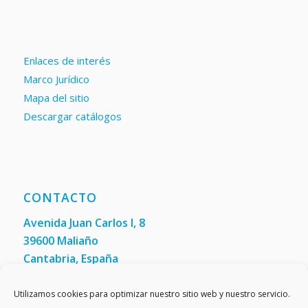
Enlaces de interés
Marco Jurídico
Mapa del sitio
Descargar catálogos
CONTACTO
Avenida Juan Carlos I, 8
39600 Maliaño
Cantabria, España
Teléfono: +34 942 200 101
Fax:
(+34) 942 200 148
Utilizamos cookies para optimizar nuestro sitio web y nuestro servicio.