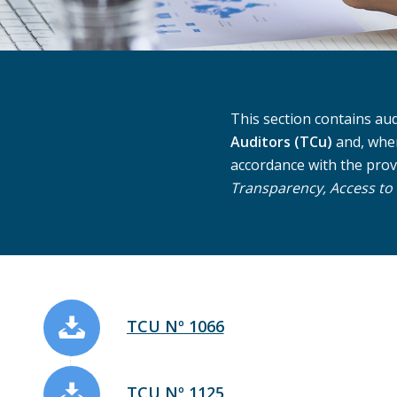
This section contains au
Auditors (TCu)
and, wher
accordance with the provis
Transparency, Access to
TCU Nº 1066
TCU Nº 1125