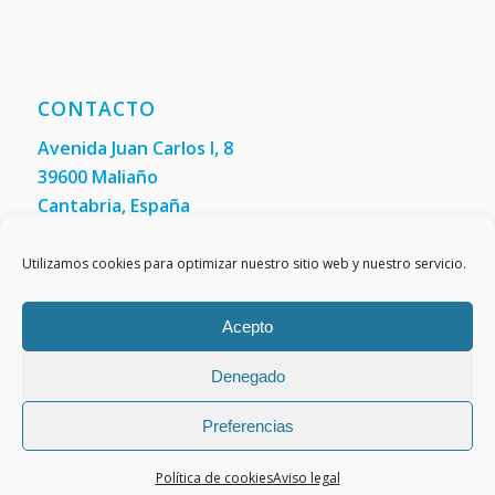
CONTACTO
Avenida Juan Carlos I, 8
39600 Maliaño
Cantabria, España
Teléfono: +34 942 200 101
Fax:
(+34) 942 200 148
Utilizamos cookies para optimizar nuestro sitio web y nuestro servicio.
Acepto
Denegado
Preferencias
Política de cookies
Aviso legal
Aviso legal
Política de cookies (UE)