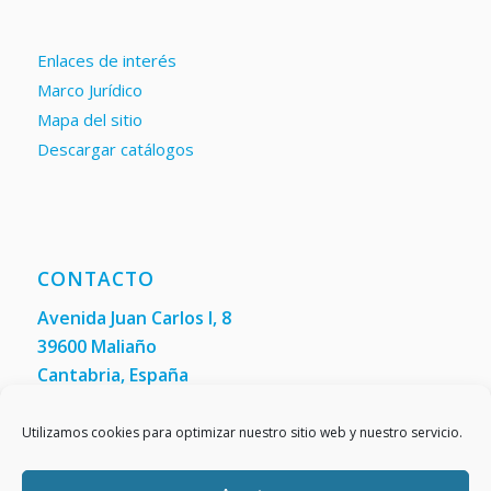
Enlaces de interés
Marco Jurídico
Mapa del sitio
Descargar catálogos
CONTACTO
Avenida Juan Carlos I, 8
39600 Maliaño
Cantabria, España
Teléfono: +34 942 200 101
Fax:
(+34) 942 200 148
Utilizamos cookies para optimizar nuestro sitio web y nuestro servicio.