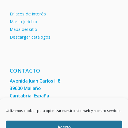
Enlaces de interés
Marco Jurídico
Mapa del sitio
Descargar catálogos
CONTACTO
Avenida Juan Carlos I, 8
39600 Maliaño
Cantabria, España
Teléfono: +34 942 200 101
Fax:
(+34) 942 200 148
Utilizamos cookies para optimizar nuestro sitio web y nuestro servicio.
Acepto