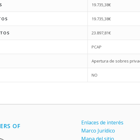
S
19.735,38€
TOS
19.735,38€
STOS
23.897,81€
PCAP
Apertura de sobres priv
NO
Enlaces de interés
ERS OF
Marco Jurídico
Mapa del sitio