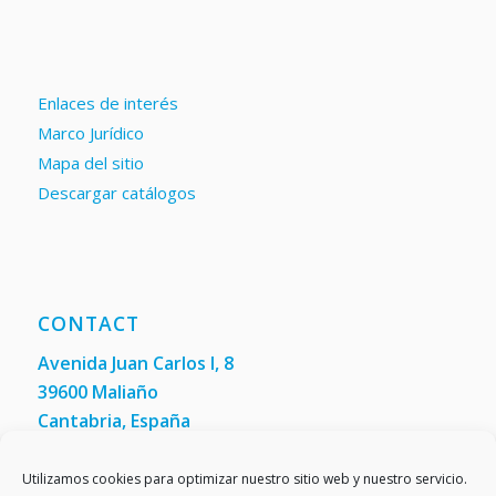
Enlaces de interés
Marco Jurídico
Mapa del sitio
Descargar catálogos
CONTACT
Avenida Juan Carlos I, 8
39600 Maliaño
Cantabria, España
Phone: +34 942 200 101
Fax:
(+34) 942 200 148
Utilizamos cookies para optimizar nuestro sitio web y nuestro servicio.