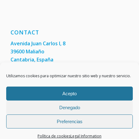
CONTACT
Avenida Juan Carlos I, 8
39600 Maliaño
Cantabria, España
Phone: +34 942 200 101
Fax:
(+34) 942 200 148
Utilizamos cookies para optimizar nuestro sitio web y nuestro servicio.
Acepto
Denegado
Preferencias
Política de cookies
Legal Information
Legal Information
Cookies policy