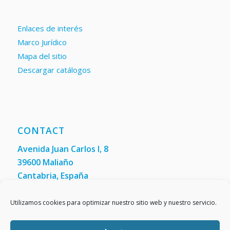
Enlaces de interés
Marco Jurídico
Mapa del sitio
Descargar catálogos
CONTACT
Avenida Juan Carlos I, 8
39600 Maliaño
Cantabria, España
Phone: +34 942 200 101
Fax:
(+34) 942 200 148
Utilizamos cookies para optimizar nuestro sitio web y nuestro servicio.